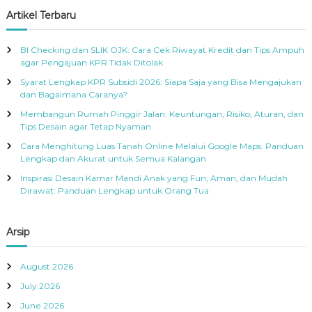
r
c
r
Artikel Terbaru
h
c
h
BI Checking dan SLIK OJK: Cara Cek Riwayat Kredit dan Tips Ampuh
f
agar Pengajuan KPR Tidak Ditolak
o
Syarat Lengkap KPR Subsidi 2026: Siapa Saja yang Bisa Mengajukan
r
dan Bagaimana Caranya?
:
Membangun Rumah Pinggir Jalan: Keuntungan, Risiko, Aturan, dan
Tips Desain agar Tetap Nyaman
Cara Menghitung Luas Tanah Online Melalui Google Maps: Panduan
Lengkap dan Akurat untuk Semua Kalangan
Inspirasi Desain Kamar Mandi Anak yang Fun, Aman, dan Mudah
Dirawat: Panduan Lengkap untuk Orang Tua
Arsip
August 2026
July 2026
June 2026