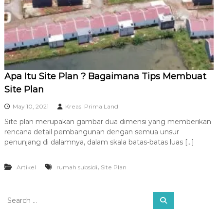
R
A
Apa Itu Site Plan ? Bagaimana Tips Membuat
Site Plan
May 10, 2021
Kreasi Prima Land
Site plan merupakan gambar dua dimensi yang memberikan
rencana detail pembangunan dengan semua unsur
penunjang di dalamnya, dalam skala batas-batas luas […]
,
Artikel
rumah subsidi
Site Plan
S
S
e
e
a
a