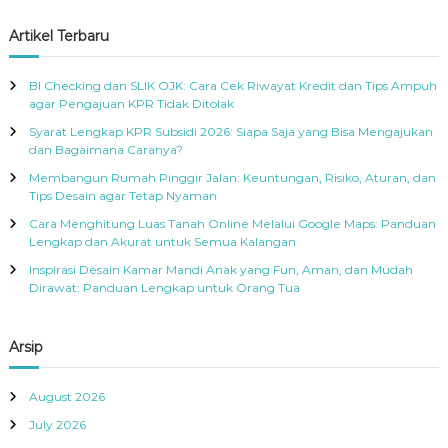
o
a
a
R
r
r
c
r
Artikel Terbaru
A
h
:
c
h
BI Checking dan SLIK OJK: Cara Cek Riwayat Kredit dan Tips Ampuh
f
agar Pengajuan KPR Tidak Ditolak
o
Syarat Lengkap KPR Subsidi 2026: Siapa Saja yang Bisa Mengajukan
r
dan Bagaimana Caranya?
:
Membangun Rumah Pinggir Jalan: Keuntungan, Risiko, Aturan, dan
Tips Desain agar Tetap Nyaman
Cara Menghitung Luas Tanah Online Melalui Google Maps: Panduan
Lengkap dan Akurat untuk Semua Kalangan
Inspirasi Desain Kamar Mandi Anak yang Fun, Aman, dan Mudah
Dirawat: Panduan Lengkap untuk Orang Tua
Arsip
August 2026
July 2026