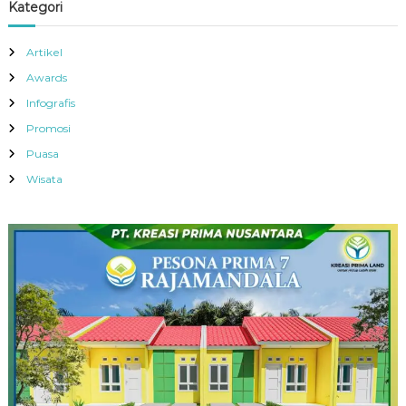
Kategori
Artikel
Awards
Infografis
Promosi
Puasa
Wisata