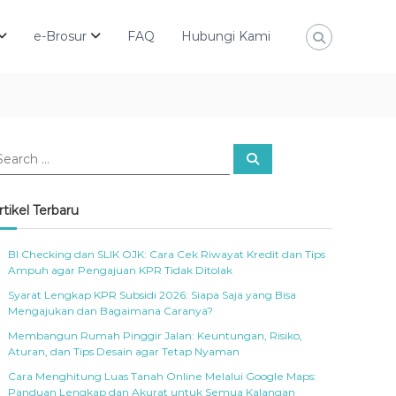
e-Brosur
FAQ
Hubungi Kami
S
e
a
r
c
rtikel Terbaru
h
BI Checking dan SLIK OJK: Cara Cek Riwayat Kredit dan Tips
Ampuh agar Pengajuan KPR Tidak Ditolak
Syarat Lengkap KPR Subsidi 2026: Siapa Saja yang Bisa
Mengajukan dan Bagaimana Caranya?
Membangun Rumah Pinggir Jalan: Keuntungan, Risiko,
Aturan, dan Tips Desain agar Tetap Nyaman
Cara Menghitung Luas Tanah Online Melalui Google Maps:
Panduan Lengkap dan Akurat untuk Semua Kalangan