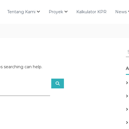
Tentang Kami
Proyek
Kalkulator KPR
News
S
e
a
ps searching can help.
r
A
c
h
S
f
e
a
o
r
r
c
h
: