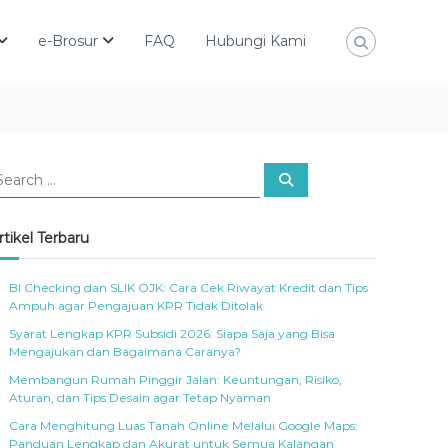
e-Brosur
FAQ
Hubungi Kami
S
e
a
r
c
rtikel Terbaru
h
BI Checking dan SLIK OJK: Cara Cek Riwayat Kredit dan Tips
Ampuh agar Pengajuan KPR Tidak Ditolak
Syarat Lengkap KPR Subsidi 2026: Siapa Saja yang Bisa
Mengajukan dan Bagaimana Caranya?
Membangun Rumah Pinggir Jalan: Keuntungan, Risiko,
Aturan, dan Tips Desain agar Tetap Nyaman
Cara Menghitung Luas Tanah Online Melalui Google Maps:
Panduan Lengkap dan Akurat untuk Semua Kalangan