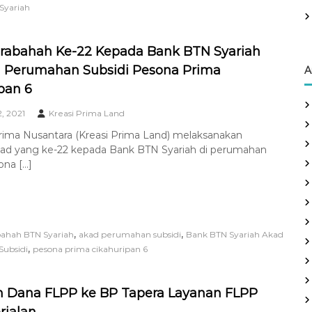
Syariah
rabahah Ke-22 Kepada Bank BTN Syariah
i Perumahan Subsidi Pesona Prima
A
pan 6
, 2021
Kreasi Prima Land
Prima Nusantara (Kreasi Prima Land) melaksanakan
kad yang ke-22 kepada Bank BTN Syariah di perumahan
ona […]
,
,
ahah BTN Syariah
akad perumahan subsidi
Bank BTN Syariah Akad
,
ubsidi
pesona prima cikahuripan 6
n Dana FLPP ke BP Tapera Layanan FLPP
rjalan