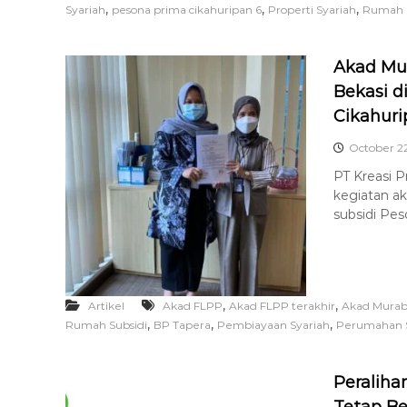
,
,
,
Syariah
pesona prima cikahuripan 6
Properti Syariah
Rumah 
A
Akad Mu
Bekasi d
Cikahuri
October 22
PT Kreasi 
kegiatan a
subsidi Pes
,
,
Artikel
Akad FLPP
Akad FLPP terakhir
Akad Murab
,
,
,
Rumah Subsidi
BP Tapera
Pembiayaan Syariah
Perumahan S
Peraliha
Tetap Be