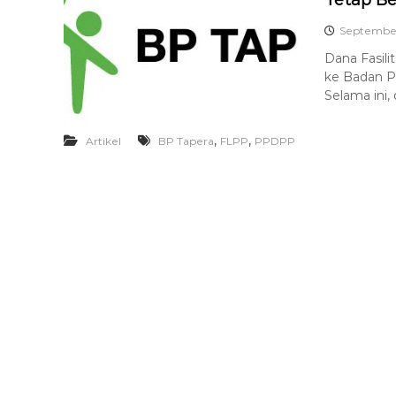
September
Dana Fasili
ke Badan P
Selama ini,
,
,
Artikel
BP Tapera
FLPP
PPDPP