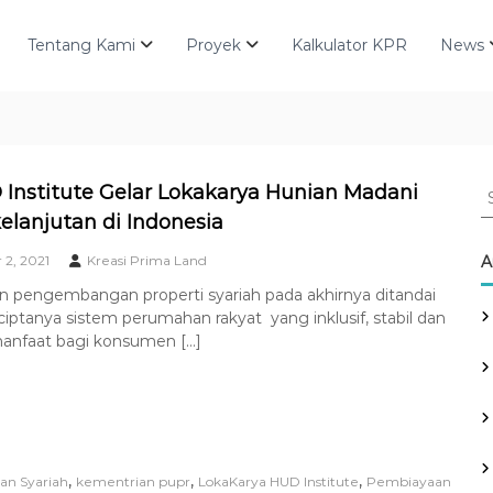
Tentang Kami
Proyek
Kalkulator KPR
News
S
Institute Gelar Lokakarya Hunian Madani
e
elanjutan di Indonesia
a
r
2, 2021
Kreasi Prima Land
A
c
n pengembangan properti syariah pada akhirnya ditandai
h
iptanya sistem perumahan rakyat yang inklusif, stabil dan
f
nfaat bagi konsumen […]
o
r
:
,
,
,
an Syariah
kementrian pupr
LokaKarya HUD Institute
Pembiayaan