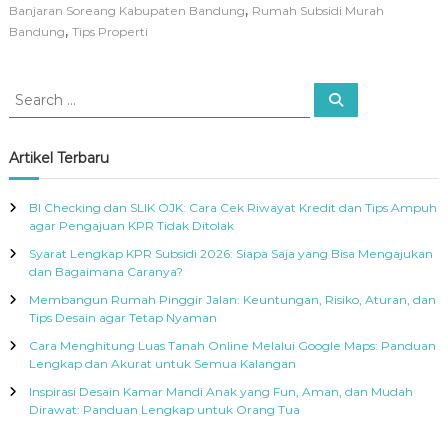
,
Banjaran Soreang Kabupaten Bandung
Rumah Subsidi Murah
,
Bandung
Tips Properti
S
S
e
e
a
a
r
c
r
Artikel Terbaru
h
c
h
BI Checking dan SLIK OJK: Cara Cek Riwayat Kredit dan Tips Ampuh
f
agar Pengajuan KPR Tidak Ditolak
o
Syarat Lengkap KPR Subsidi 2026: Siapa Saja yang Bisa Mengajukan
r
dan Bagaimana Caranya?
:
Membangun Rumah Pinggir Jalan: Keuntungan, Risiko, Aturan, dan
Tips Desain agar Tetap Nyaman
Cara Menghitung Luas Tanah Online Melalui Google Maps: Panduan
Lengkap dan Akurat untuk Semua Kalangan
Inspirasi Desain Kamar Mandi Anak yang Fun, Aman, dan Mudah
Dirawat: Panduan Lengkap untuk Orang Tua