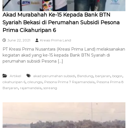
Akad Murabahah Ke-15 Kepada Bank BTN
Syariah Bekasi di Perumahan Subsidi Pesona
Prima Cikahuripan 6
June 22, 2021
Kreasi Prima Land
PT Kreasi Prima Nusantara (Kreasi Prima Land) melaksanakan
kegiatan akad yang ke-15 kepada Bank BTN Syariah di
perumahan subsidi Pesona […]
,
,
,
,
Artikel
akad perumahan subsidi
Bandung
banjaran
bogor
,
,
,
cikahuripan 6
cileungsi
Pesona Prima 7 Rajamandala
Pesona Prima 8
,
,
Banjaran
rajamandala
soreang