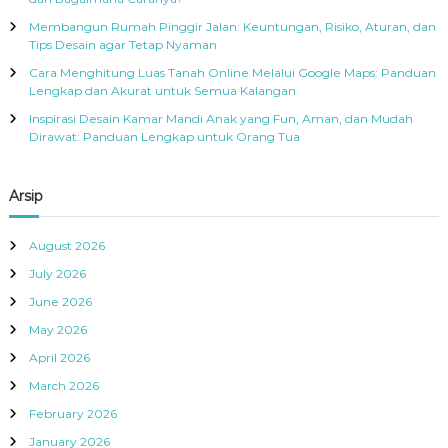
n
:
Membangun Rumah Pinggir Jalan: Keuntungan, Risiko, Aturan, dan
a
Tips Desain agar Tetap Nyaman
Cara Menghitung Luas Tanah Online Melalui Google Maps: Panduan
v
Lengkap dan Akurat untuk Semua Kalangan
Inspirasi Desain Kamar Mandi Anak yang Fun, Aman, dan Mudah
i
Dirawat: Panduan Lengkap untuk Orang Tua
g
Arsip
a
August 2026
t
July 2026
June 2026
i
May 2026
o
April 2026
March 2026
n
February 2026
January 2026