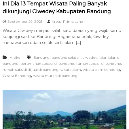
Ini Dia 13 Tempat Wisata Paling Banyak
dikunjungi Ciwedey Kabupaten Bandung
September 29, 2021
Kreasi Prima Land
Wisata Ciwidey menjadi salah satu daerah yang wajib kamu
kunjungi saat ke Bandung. Bagaimana tidak, Ciwidey
menawarkan udara sejuk serta alam […]
,
,
,
Artikel
Bandung
bandung selatan
ciwedey
jalan jalan di
,
,
,
bandung
perumahan subsidi di bandung
rumah subsidi di bandung
,
,
,
rumah subsidi di jual di bandung
wisata alam
wisata alam bandung
,
Wisata Bandung
wisata murah di bandung