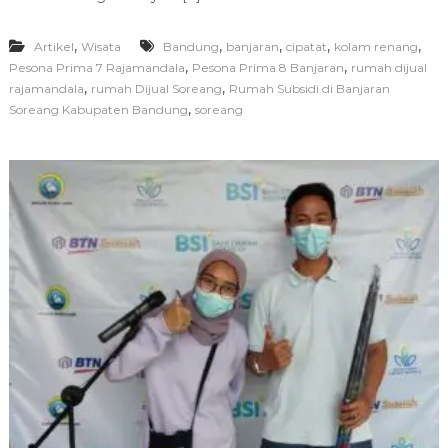
,
,
,
,
,
Artikel
Wisata
Bandung
banjaran
cipatat
kolam renang
,
,
Pesona Prima 7 Rajamandala
Pesona Prima 8 Banjaran
rumah dijual
,
,
rajamandala
rumah Dijual Soreang
Rumah Subsidi di Banjaran
,
Soreang Kabupaten Bandung
soreang