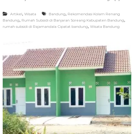
,
,
Artikel
Wisata
Bandung
Rekomendasi Kolam Renang
,
,
Bandung
Rumah Subsidi di Banjaran Soreang Kabupaten Bandung
,
rumah subsidi di Rajamandala Cipatat bandung
Wisata Bandung