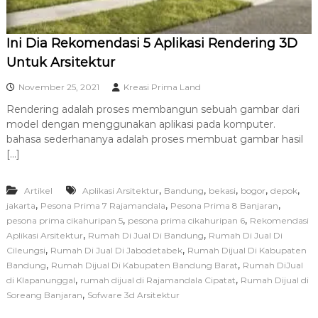
R
A
Ini Dia Rekomendasi 5 Aplikasi Rendering 3D
Untuk Arsitektur
November 25, 2021
Kreasi Prima Land
Rendering adalah proses membangun sebuah gambar dari
model dengan menggunakan aplikasi pada komputer.
bahasa sederhananya adalah proses membuat gambar hasil
[…]
,
,
,
,
,
Artikel
Aplikasi Arsitektur
Bandung
bekasi
bogor
depok
,
,
,
jakarta
Pesona Prima 7 Rajamandala
Pesona Prima 8 Banjaran
,
,
pesona prima cikahuripan 5
pesona prima cikahuripan 6
Rekomendasi
,
,
Aplikasi Arsitektur
Rumah Di Jual Di Bandung
Rumah Di Jual Di
,
,
Cileungsi
Rumah Di Jual Di Jabodetabek
Rumah Dijual Di Kabupaten
,
,
Bandung
Rumah Dijual Di Kabupaten Bandung Barat
Rumah DiJual
,
,
di Klapanunggal
rumah dijual di Rajamandala Cipatat
Rumah Dijual di
,
Soreang Banjaran
Sofware 3d Arsitektur