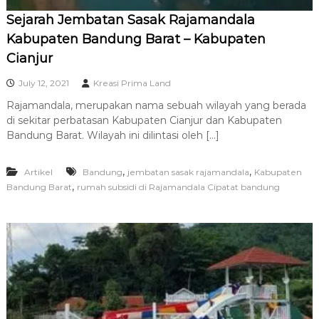
Sejarah Jembatan Sasak Rajamandala
Kabupaten Bandung Barat – Kabupaten
Cianjur
July 12, 2021
Kreasi Prima Land
Rajamandala, merupakan nama sebuah wilayah yang berada
di sekitar perbatasan Kabupaten Cianjur dan Kabupaten
Bandung Barat. Wilayah ini dilintasi oleh […]
,
,
Artikel
Bandung
jembatan sasak rajamandala
Kabupaten
,
Bandung Barat
rumah subsidi di Rajamandala Cipatat bandung