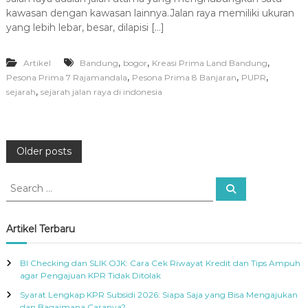
kawasan dengan kawasan lainnya.Jalan raya memiliki ukuran
yang lebih lebar, besar, dilapisi […]
,
,
,
Artikel
Bandung
bogor
Kreasi Prima Land Bandung
,
,
,
Pesona Prima 7 Rajamandala
Pesona Prima 8 Banjaran
PUPR
,
sejarah
sejarah jalan raya di indonesia
P
Older posts
o
S
S
e
e
a
s
a
r
c
r
Artikel Terbaru
h
c
t
h
BI Checking dan SLIK OJK: Cara Cek Riwayat Kredit dan Tips Ampuh
f
s
agar Pengajuan KPR Tidak Ditolak
o
Syarat Lengkap KPR Subsidi 2026: Siapa Saja yang Bisa Mengajukan
r
dan Bagaimana Caranya?