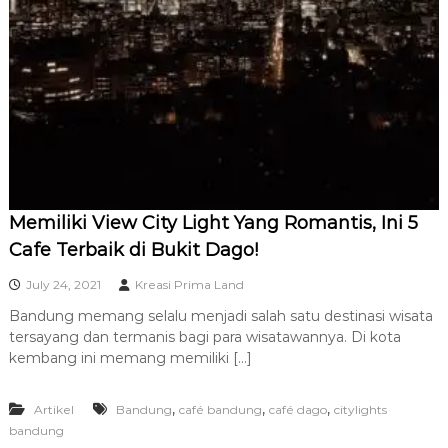
Memiliki View City Light Yang Romantis, Ini 5
Cafe Terbaik di Bukit Dago!
July 24, 2021
Kreasi Prima Land
Bandung memang selalu menjadi salah satu destinasi wisata
tersayang dan termanis bagi para wisatawannya. Di kota
kembang ini memang memiliki […]
,
,
,
Artikel
Bandung
café bandung
café dago
citylights
bandung