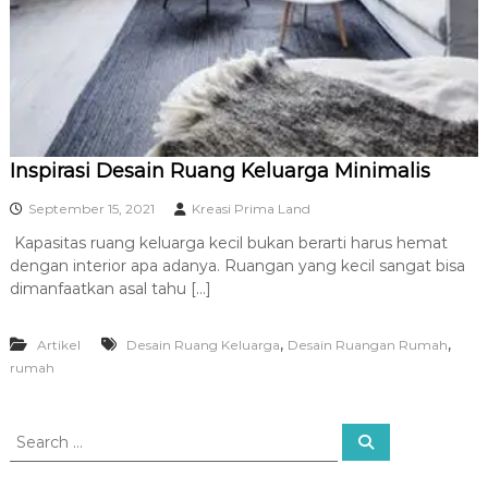
R
A
Inspirasi Desain Ruang Keluarga Minimalis
September 15, 2021
Kreasi Prima Land
Kapasitas ruang keluarga kecil bukan berarti harus hemat
dengan interior apa adanya. Ruangan yang kecil sangat bisa
dimanfaatkan asal tahu […]
,
,
Artikel
Desain Ruang Keluarga
Desain Ruangan Rumah
rumah
S
S
e
e
a
a
r