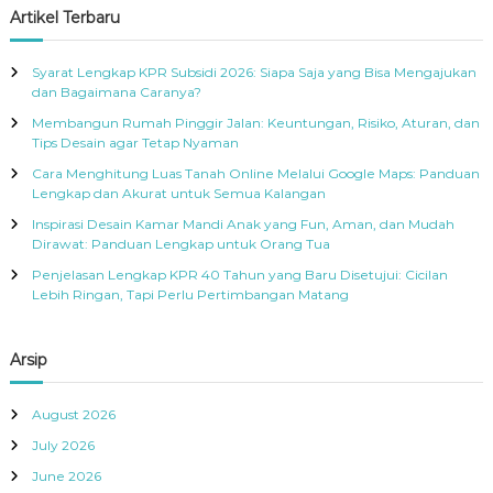
c
r
Artikel Terbaru
h
c
h
Syarat Lengkap KPR Subsidi 2026: Siapa Saja yang Bisa Mengajukan
f
dan Bagaimana Caranya?
o
Membangun Rumah Pinggir Jalan: Keuntungan, Risiko, Aturan, dan
r
Tips Desain agar Tetap Nyaman
:
Cara Menghitung Luas Tanah Online Melalui Google Maps: Panduan
Lengkap dan Akurat untuk Semua Kalangan
Inspirasi Desain Kamar Mandi Anak yang Fun, Aman, dan Mudah
Dirawat: Panduan Lengkap untuk Orang Tua
Penjelasan Lengkap KPR 40 Tahun yang Baru Disetujui: Cicilan
Lebih Ringan, Tapi Perlu Pertimbangan Matang
Arsip
August 2026
July 2026
June 2026