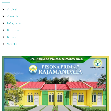
Artikel
Awards
Infografis
Promosi
Puasa
Wisata