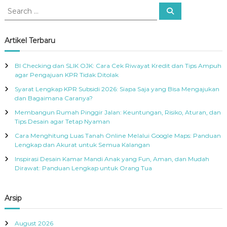
S
S
e
e
a
a
r
c
r
Artikel Terbaru
h
c
h
BI Checking dan SLIK OJK: Cara Cek Riwayat Kredit dan Tips Ampuh
f
agar Pengajuan KPR Tidak Ditolak
o
Syarat Lengkap KPR Subsidi 2026: Siapa Saja yang Bisa Mengajukan
r
dan Bagaimana Caranya?
:
Membangun Rumah Pinggir Jalan: Keuntungan, Risiko, Aturan, dan
Tips Desain agar Tetap Nyaman
Cara Menghitung Luas Tanah Online Melalui Google Maps: Panduan
Lengkap dan Akurat untuk Semua Kalangan
Inspirasi Desain Kamar Mandi Anak yang Fun, Aman, dan Mudah
Dirawat: Panduan Lengkap untuk Orang Tua
Arsip
August 2026