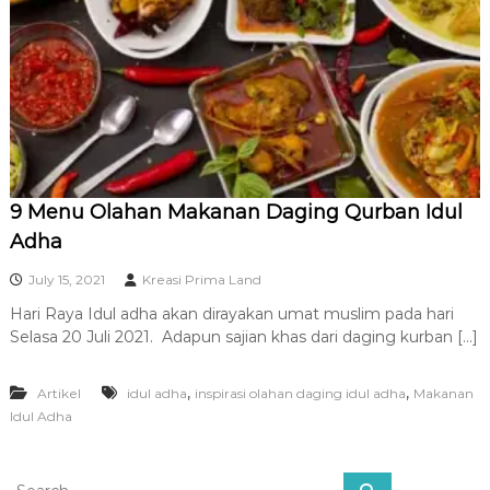
R
A
9 Menu Olahan Makanan Daging Qurban Idul
Adha
July 15, 2021
Kreasi Prima Land
Hari Raya Idul adha akan dirayakan umat muslim pada hari
Selasa 20 Juli 2021. Adapun sajian khas dari daging kurban […]
,
,
Artikel
idul adha
inspirasi olahan daging idul adha
Makanan
Idul Adha
S
S