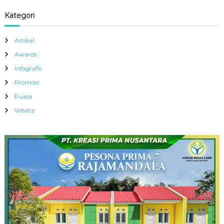
Kategori
Artikel
Awards
Infografis
Promosi
Puasa
Wisata