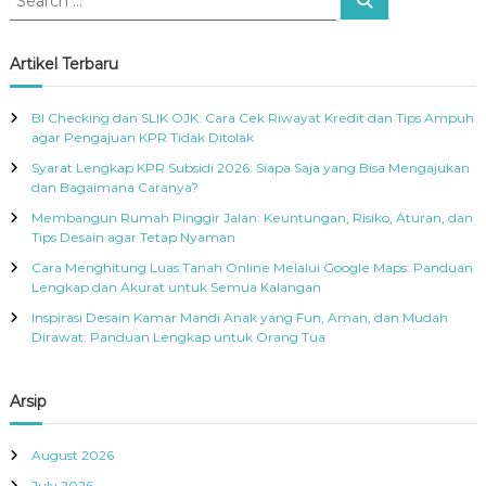
e
e
a
a
r
c
r
Artikel Terbaru
h
c
h
BI Checking dan SLIK OJK: Cara Cek Riwayat Kredit dan Tips Ampuh
f
agar Pengajuan KPR Tidak Ditolak
o
Syarat Lengkap KPR Subsidi 2026: Siapa Saja yang Bisa Mengajukan
r
dan Bagaimana Caranya?
:
Membangun Rumah Pinggir Jalan: Keuntungan, Risiko, Aturan, dan
Tips Desain agar Tetap Nyaman
Cara Menghitung Luas Tanah Online Melalui Google Maps: Panduan
Lengkap dan Akurat untuk Semua Kalangan
Inspirasi Desain Kamar Mandi Anak yang Fun, Aman, dan Mudah
Dirawat: Panduan Lengkap untuk Orang Tua
Arsip
August 2026
July 2026