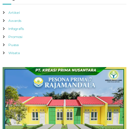
Artikel
Awards
Infografis
Promosi
Puasa
Wisata