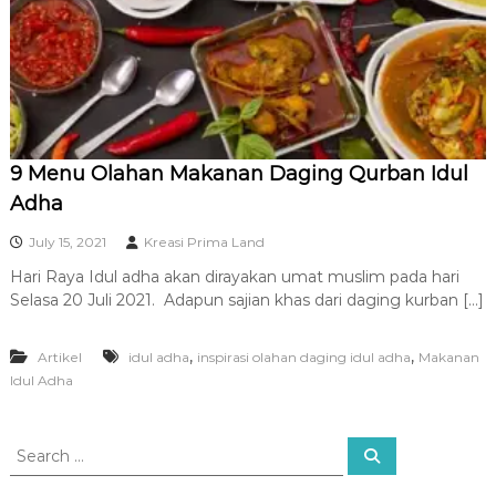
R
A
9 Menu Olahan Makanan Daging Qurban Idul
Adha
July 15, 2021
Kreasi Prima Land
Hari Raya Idul adha akan dirayakan umat muslim pada hari
Selasa 20 Juli 2021. Adapun sajian khas dari daging kurban […]
,
,
Artikel
idul adha
inspirasi olahan daging idul adha
Makanan
Idul Adha
S
S
e
e
a
a