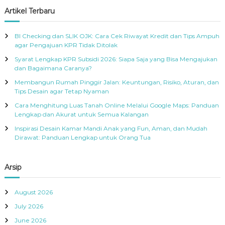
r
c
r
Artikel Terbaru
h
c
h
BI Checking dan SLIK OJK: Cara Cek Riwayat Kredit dan Tips Ampuh
f
agar Pengajuan KPR Tidak Ditolak
o
Syarat Lengkap KPR Subsidi 2026: Siapa Saja yang Bisa Mengajukan
r
dan Bagaimana Caranya?
:
Membangun Rumah Pinggir Jalan: Keuntungan, Risiko, Aturan, dan
Tips Desain agar Tetap Nyaman
Cara Menghitung Luas Tanah Online Melalui Google Maps: Panduan
Lengkap dan Akurat untuk Semua Kalangan
Inspirasi Desain Kamar Mandi Anak yang Fun, Aman, dan Mudah
Dirawat: Panduan Lengkap untuk Orang Tua
Arsip
August 2026
July 2026
June 2026