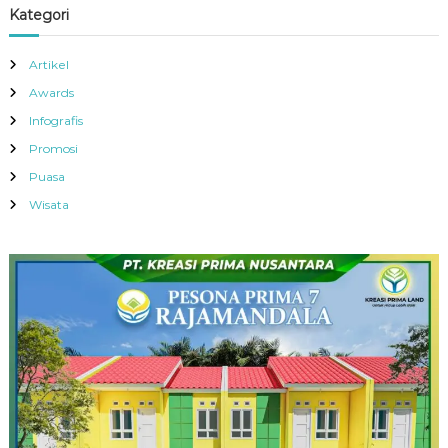
Kategori
Artikel
Awards
Infografis
Promosi
Puasa
Wisata