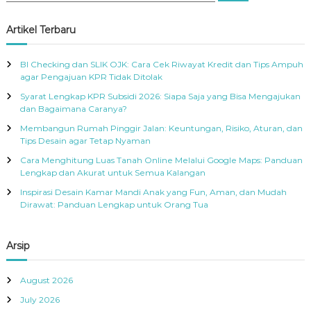
a
a
r
c
r
Artikel Terbaru
h
c
h
BI Checking dan SLIK OJK: Cara Cek Riwayat Kredit dan Tips Ampuh
f
agar Pengajuan KPR Tidak Ditolak
o
Syarat Lengkap KPR Subsidi 2026: Siapa Saja yang Bisa Mengajukan
r
dan Bagaimana Caranya?
:
Membangun Rumah Pinggir Jalan: Keuntungan, Risiko, Aturan, dan
Tips Desain agar Tetap Nyaman
Cara Menghitung Luas Tanah Online Melalui Google Maps: Panduan
Lengkap dan Akurat untuk Semua Kalangan
Inspirasi Desain Kamar Mandi Anak yang Fun, Aman, dan Mudah
Dirawat: Panduan Lengkap untuk Orang Tua
Arsip
August 2026
July 2026