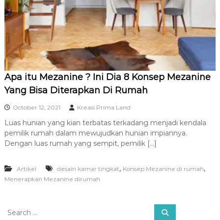
R
A
Apa itu Mezanine ? Ini Dia 8 Konsep Mezanine
Yang Bisa Diterapkan Di Rumah
October 12, 2021
Kreasi Prima Land
Luas hunian yang kian terbatas terkadang menjadi kendala
pemilik rumah dalam mewujudkan hunian impiannya.
Dengan luas rumah yang sempit, pemilik […]
,
,
Artikel
desain kamar tingkat
Konsep Mezanine di rumah
Menerapkan Mezanine dirumah
S
S
e
e