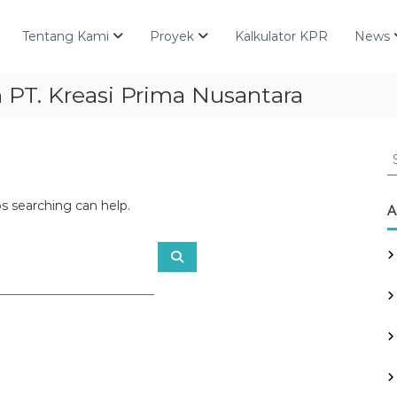
Tentang Kami
Proyek
Kalkulator KPR
News
T. Kreasi Prima Nusantara
S
e
a
ps searching can help.
r
A
c
h
S
f
e
a
o
r
r
c
h
: