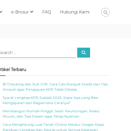
e-Brosur
FAQ
Hubungi Kami
S
e
a
r
c
rtikel Terbaru
h
BI Checking dan SLIK OJK: Cara Cek Riwayat Kredit dan Tips
Ampuh agar Pengajuan KPR Tidak Ditolak
Syarat Lengkap KPR Subsidi 2026: Siapa Saja yang Bisa
Mengajukan dan Bagaimana Caranya?
Membangun Rumah Pinggir Jalan: Keuntungan, Risiko,
Aturan, dan Tips Desain agar Tetap Nyaman
Cara Menghitung Luas Tanah Online Melalui Google Maps:
Panduan Lengkap dan Akurat untuk Semua Kalangan