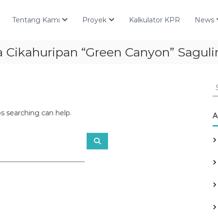
Tentang Kami
Proyek
Kalkulator KPR
News
 Cikahuripan “Green Canyon” Saguli
S
e
a
ps searching can help.
r
A
c
h
S
f
e
a
o
r
r
c
h
: