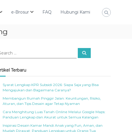
e-Brosur
FAQ
Hubungi Kami
ng
S
e
a
r
c
rtikel Terbaru
h
Syarat Lengkap KPR Subsidi 2026: Siapa Saja yang Bisa
Mengajukan dan Bagaimana Caranya?
Membangun Rumah Pinggir Jalan: Keuntungan, Risiko,
Aturan, dan Tips Desain agar Tetap Nyaman
Cara Menghitung Luas Tanah Online Melalui Google Maps:
Panduan Lengkap dan Akurat untuk Semua Kalangan
Inspirasi Desain Kamar Mandi Anak yang Fun, Aman, dan
Mudah Dirawat: Panduan Lengkap untuk Orang Tua