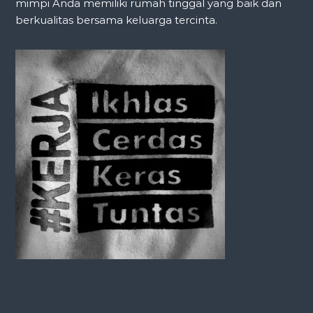
mimpi Anda memiliki rumah tinggal yang baik dan
i
berkualitas bersama keluarga tercinta.
g
a
t
i
o
n