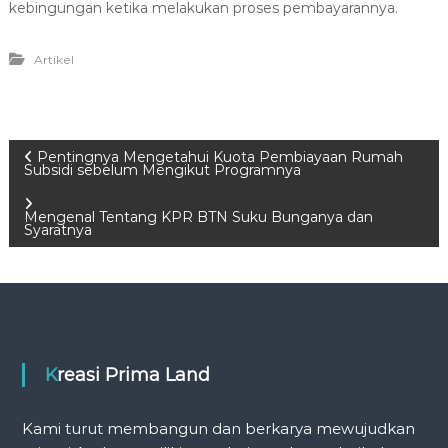
kebingungan ketika melakukan proses pembayarannya.
Artikel
P
Pentingnya Mengetahui Kuota Pembiayaan Rumah
Subsidi sebelum Mengikut Programnya
o
Mengenal Tentang KPR BTN Suku Bunganya dan
Syaratnya
s
t
n
Kreasi Prima Land
a
v
Kami turut membangun dan berkarya mewujudkan