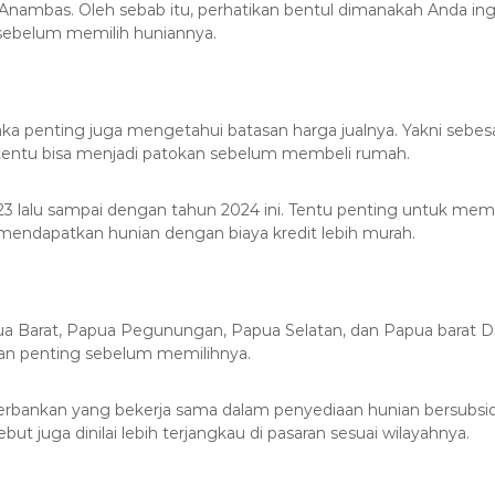
n Anambas. Oleh sebab itu, perhatikan bentul dimanakah Anda in
 sebelum memilih huniannya.
aka penting juga mengetahui batasan harga jualnya. Yakni sebe
i tentu bisa menjadi patokan sebelum membeli rumah.
2023 lalu sampai dengan tahun 2024 ini. Tentu penting untuk m
endapatkan hunian dengan biaya kredit lebih murah.
 Barat, Papua Pegunungan, Papua Selatan, dan Papua barat Da
gan penting sebelum memilihnya.
rbankan yang bekerja sama dalam penyediaan hunian bersubsidi 
but juga dinilai lebih terjangkau di pasaran sesuai wilayahnya.